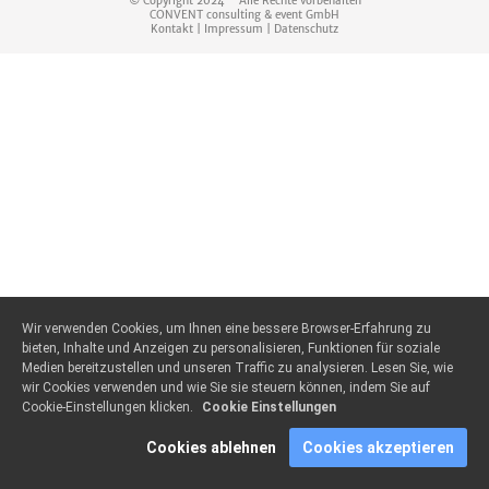
© Copyright 2024 - Alle Rechte vorbehalten
CONVENT consulting & event GmbH
Kontakt
|
Impressum
|
Datenschutz
Wir verwenden Cookies, um Ihnen eine bessere Browser-Erfahrung zu
bieten, Inhalte und Anzeigen zu personalisieren, Funktionen für soziale
Medien bereitzustellen und unseren Traffic zu analysieren. Lesen Sie, wie
wir Cookies verwenden und wie Sie sie steuern können, indem Sie auf
Cookie-Einstellungen klicken.
Cookie Einstellungen
Cookies ablehnen
Cookies akzeptieren